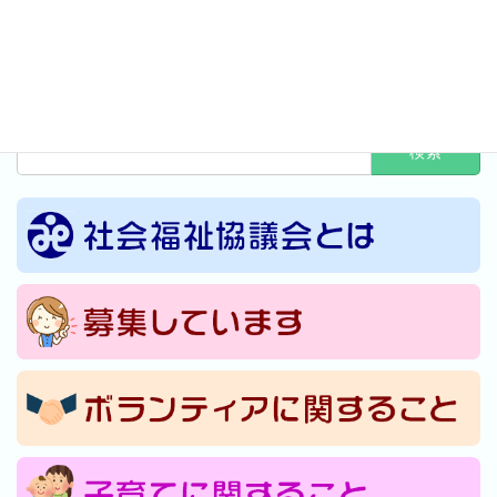
投
固
固
固
1
2
…
11
»
定
定
定
稿
ペ
ペ
ペ
の
検
ー
ー
ー
ペ
索:
ジ
ジ
ジ
ー
ジ
送
り