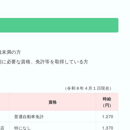
歳未満の方
別に必要な資格、免許等を取得している方
（令和８年４月１日現在）
時給
資格
（円）
所
普通自動車免許
1.270
売店
特になし
1,370