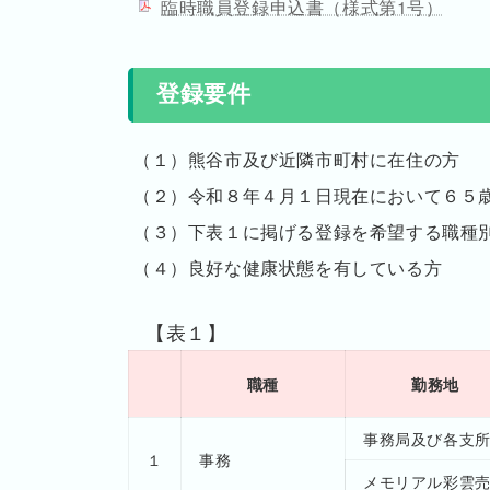
臨時職員登録申込書（様式第1号）
登録要件
（１）熊谷市及び近隣市町村に在住の方
（２）令和８年４月１日現在において６５
（３）下表１に掲げる登録を希望する職種
（４）良好な健康状態を有している方
【表１】
職種
勤務地
事務局及び各支
１
事務
メモリアル彩雲