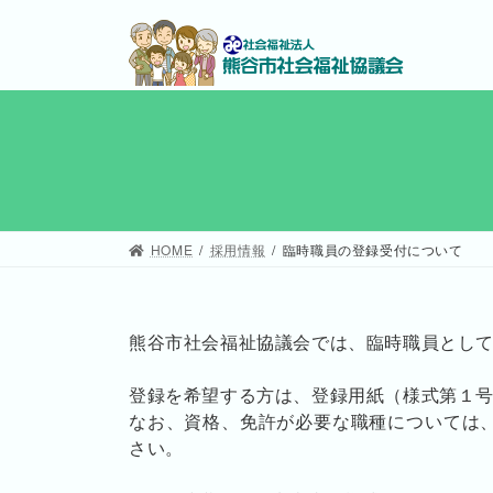
コ
ナ
ン
ビ
テ
ゲ
ン
ー
ツ
シ
へ
ョ
ス
ン
キ
に
ッ
移
HOME
採用情報
臨時職員の登録受付について
プ
動
熊谷市社会福祉協議会では、臨時職員とし
登録を希望する方は、登録用紙（様式第１
なお、資格、免許が必要な職種については
さい。