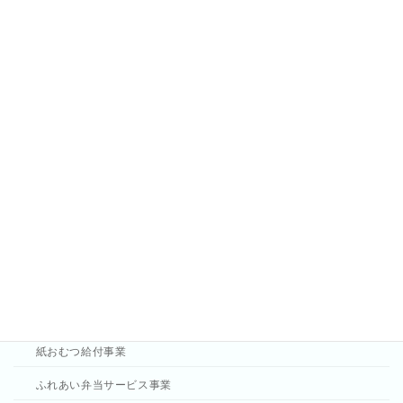
利用規約
社協のサービスについて
日常生活で困ったとき
紙おむつ給付事業
ふれあい弁当サービス事業