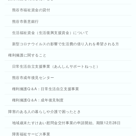
熊谷市福祉資金の貸付
熊谷市善意銀行
生活福祉資金（生活復興支援資金）について
新型コロナウイルスの影響で生活費の借り入れを希望される方
権利擁護に関すること
日常生活自立支援事業（あんしんサポートねっと）
熊谷市成年後見センター
権利擁護Q＆A：日常生活自立支援事業
権利擁護Q＆A：成年後見制度
障害のある人の暮らしや介護で困ったとき
地域歳末たすけあい慰問金交付事業の申請開始。期限12月28日
障害福祉サービス事業