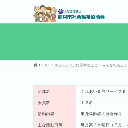
コ
ナ
ン
ビ
テ
ゲ
ン
ー
ツ
シ
へ
ョ
ス
ン
キ
に
ッ
移
HOME
ボランティアに関すること
みんなで楽しく
プ
動
団体名
ふれあい弁当サービスＢ
会員数
１２名
活動内容
単身高齢者の昼食作り
主な活動日等
毎月第３水曜日（７月、