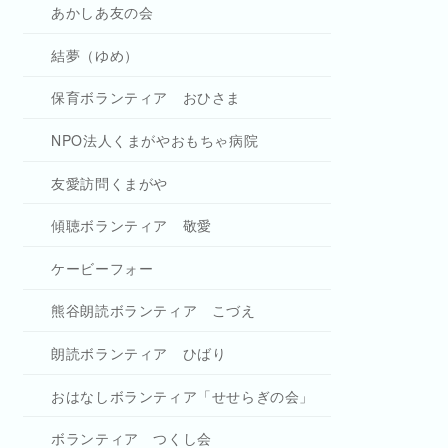
あかしあ友の会
結夢（ゆめ）
保育ボランティア おひさま
NPO法人くまがやおもちゃ病院
友愛訪問くまがや
傾聴ボランティア 敬愛
ケービーフォー
熊谷朗読ボランティア こづえ
朗読ボランティア ひばり
おはなしボランティア「せせらぎの会」
ボランティア つくし会