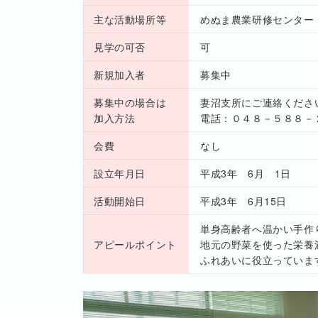
主な活動場所等
めぬま農業研修センター
見学の可否
可
新規加入者
募集中
募集中の場合は
妻沼支所にご連絡くださ
加入方法
電話：０４８－５８８－
会費
なし
設立年月日
平成3年 6月 1日
活動開始日
平成3年 6月15日
単身高齢者へ温かい手作
アピールポイント
地元の野菜を使った栄養
ふれあいに役立っていま