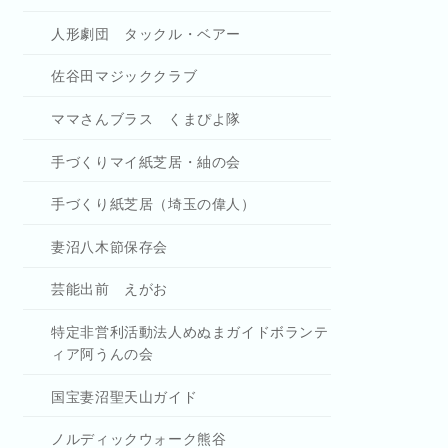
人形劇団 タックル・ベアー
佐谷田マジッククラブ
ママさんブラス くまぴよ隊
手づくりマイ紙芝居・紬の会
手づくり紙芝居（埼玉の偉人）
妻沼八木節保存会
芸能出前 えがお
特定非営利活動法人めぬまガイドボランテ
ィア阿うんの会
国宝妻沼聖天山ガイド
ノルディックウォーク熊谷