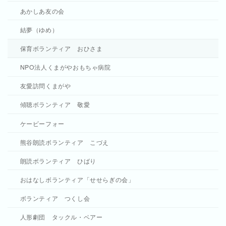
あかしあ友の会
結夢（ゆめ）
保育ボランティア おひさま
NPO法人くまがやおもちゃ病院
友愛訪問くまがや
傾聴ボランティア 敬愛
ケービーフォー
熊谷朗読ボランティア こづえ
朗読ボランティア ひばり
おはなしボランティア「せせらぎの会」
ボランティア つくし会
人形劇団 タックル・ベアー