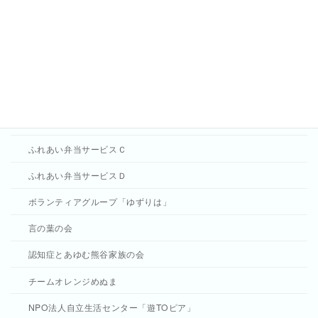
はなぶさ友の会
給食ボランティア ふれあいの会
ふれあい弁当サービス江南
ふれあい弁当サービスＡ
ふれあい弁当サービスＢ
ふれあい弁当サービスＣ
ふれあい弁当サービスＤ
ボランティアグループ「ゆずりは」
言の葉の会
認知症とあゆむ熊谷家族の会
チームオレンジめぬま
NPO法人自立生活センター「遊TOピア」