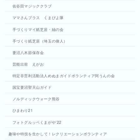
佐谷田マジッククラブ
ママさんブラス くまぴよ隊
手づくりマイ紙芝居・紬の会
手づくり紙芝居（埼玉の偉人）
妻沼八木節保存会
芸能出前 えがお
特定非営利活動法人めぬまガイドボランティア阿うんの会
国宝妻沼聖天山ガイド
ノルディックウォーク熊谷
ひまわり21
フォトグルッペくまがや’22
趣味や特技を生かして！レクリエーションボランティア